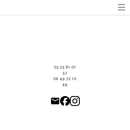
03 23 81 01
57
06 49 72 10
49
email