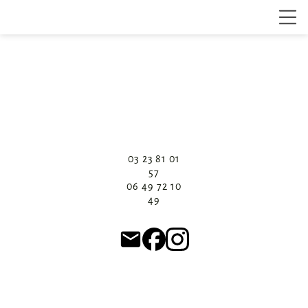
03 23 81 01
57
06 49 72 10
49
email