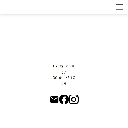
03 23 81 01
57
06 49 72 10
49
email