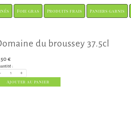
inés
Foie gras
Produits frais
Paniers garnis
omaine du broussey 37.5cl
.50 €
antité :
-
+
Ajouter au panier