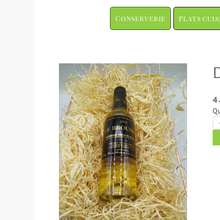
Conserverie
Plats cuis
D
4
Qu