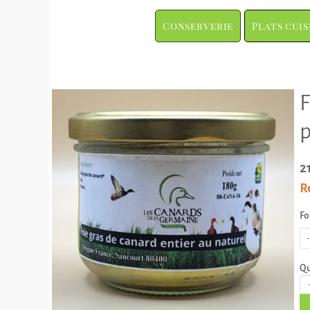
Conserverie
Plats cuis
F
p
2
R
Fo
Qu