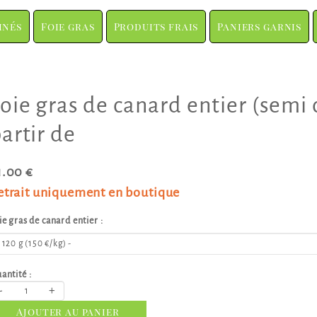
inés
Foie gras
Produits frais
Paniers garnis
oie gras de canard entier (semi 
artir de
1.00 €
etrait uniquement en boutique
ie gras de canard entier :
antité :
-
+
Ajouter au panier