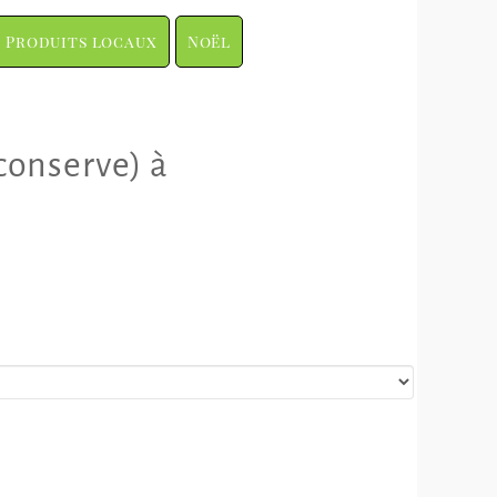
Produits locaux
Noël
conserve) à