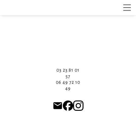
03 23 81 01
57
06 49 72 10
49
email